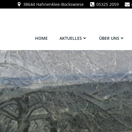
Zum
38644 Hahnenklee-Bockswiese
05325 2059
Inhalt
springen
HOME
AKTUELLES
ÜBER UNS