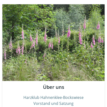
Über uns
Harzklub Hahnenklee-Bockswiese
Vorstand und Satzung