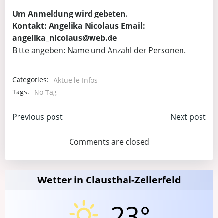
Um Anmeldung wird gebeten.
Kontakt: Angelika Nicolaus Email:
angelika_nicolaus@web.de
Bitte angeben: Name und Anzahl der Personen.
Categories:
Aktuelle Infos
Tags:
No Tag
Post
Post
Previous post
Next post
navigation
navigation
Comments are closed
Wetter in Clausthal-Zellerfeld
23°