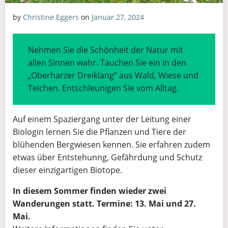
by
Christine Eggers
on
Januar 27, 2024
Nehmen Sie die Schönheit der Natur mit
allen Sinnen wahr. Tauchen Sie ein in den
„Oberharzer Dreiklang“ aus Wald, Wiese und
Teichen. Entschleunigen Sie vom Alltag.
Auf einem Spaziergang unter der Leitung einer
Biologin lernen Sie die Pflanzen und Tiere der
blühenden Bergwiesen kennen. Sie erfahren zudem
etwas über Entstehunng, Gefährdung und Schutz
dieser einzigartigen Biotope.
In diesem Sommer finden wieder zwei
Wanderungen statt. Termine: 13. Mai und 27.
Mai.