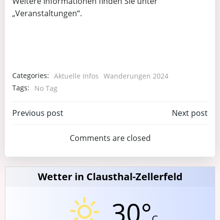
Weitere Informationen finden Sie unter
„Veranstaltungen“.
Categories:
Aktuelle Infos
Wanderungen 2024
Tags:
No Tag
Post
Post
Previous post
Next post
navigation
navigation
Comments are closed
Wetter in Clausthal-Zellerfeld
30°
C