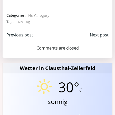
Categories:
No Category
Tags:
No Tag
Post
Post
Previous post
Next post
navigation
navigation
Comments are closed
Wetter in Clausthal-Zellerfeld
30°
C
sonnig