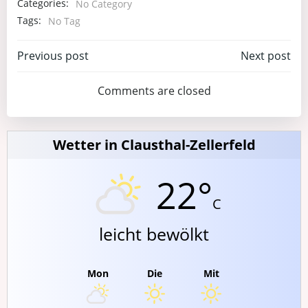
Categories:
No Category
Tags:
No Tag
Post
Post
Previous post
Next post
navigation
navigation
Comments are closed
Wetter in Clausthal-Zellerfeld
22°
C
leicht bewölkt
Mon
Die
Mit