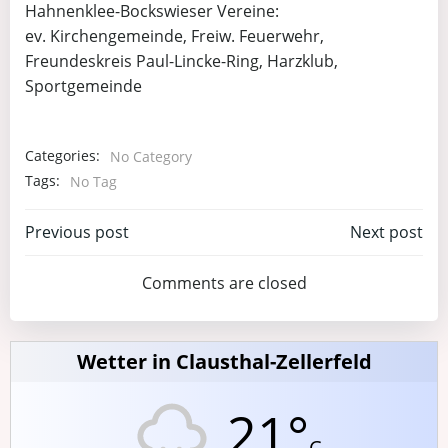
Hahnenklee-Bockswieser Vereine:
ev. Kirchengemeinde, Freiw. Feuerwehr,
Freundeskreis Paul-Lincke-Ring, Harzklub,
Sportgemeinde
Categories:
No Category
Tags:
No Tag
Post
Post
Previous post
Next post
navigation
navigation
Comments are closed
Wetter in Clausthal-Zellerfeld
21°
C