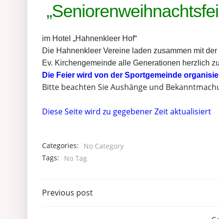
„Seniorenweihnachtsfei
im Hotel „Hahnenkleer Hof“
Die Hahnenkleer Vereine laden zusammen mit der
Ev. Kirchengemeinde alle Generationen herzlich z
Die Feier wird von der Sportgemeinde organisier
Bitte beachten Sie Aushänge und Bekanntmach
Diese Seite wird zu gegebener Zeit aktualisiert
Categories:
No Category
Tags:
No Tag
Post
Previous post