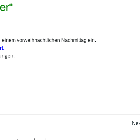
er“
u einem vorweihnachtlichen Nachmittag ein.
t.
ungen.
Post
Nex