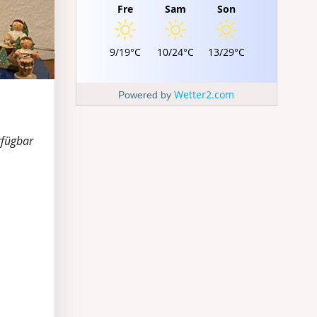
Fre
Sam
Son
9/19°C
10/24°C
13/29°C
Wetter2.com
Powered by
rfügbar