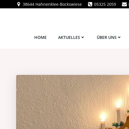
Zum
38644 Hahnenklee-Bockswiese
05325 2059
Inhalt
springen
HOME
AKTUELLES
ÜBER UNS