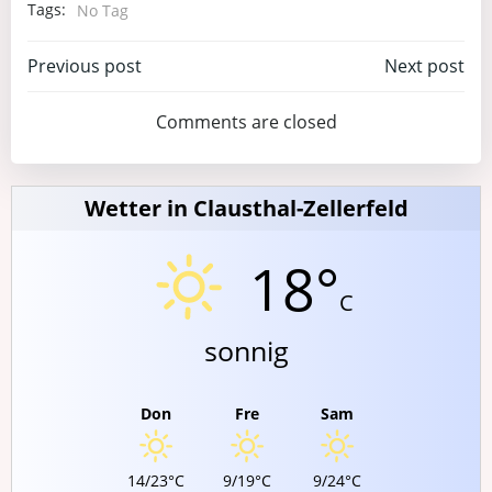
Tags:
No Tag
Post
Post
Previous post
Next post
navigation
navigation
Comments are closed
Wetter in Clausthal-Zellerfeld
18°
C
sonnig
Don
Fre
Sam
14/23°C
9/19°C
9/24°C