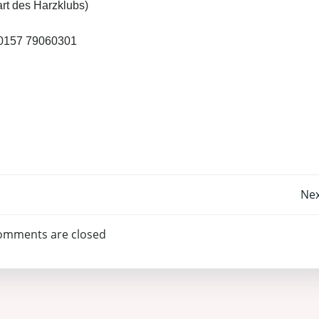
rt des Harzklubs)
0157 79060301
Post
Nex
navigation
omments are closed