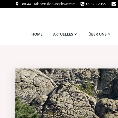
Zum
38644 Hahnenklee-Bockswiese
05325 2059
Inhalt
springen
HOME
AKTUELLES
ÜBER UNS