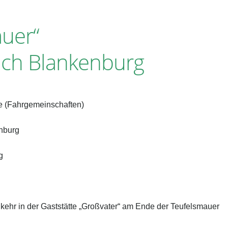
auer“
ch Blankenburg
ee
(Fahrgemeinschaften)
nburg
g
kehr in der Gaststätte
„Großvater“ am Ende der Teufelsmauer